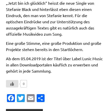
„Jetzt bin ich glücklich“ heisst die neue Single von
Stefanie Black und hinterlässt eben diesen einen
Eindruck, den man von Stefanie kennt. Für die
optischen Eindrücke und zur Unterstützung des
aussagekräftigen Textes gibt es natürlich auch das
offizielle Musikvideo zum Song.
Eine große Stimme, eine große Produktion und große
Projekte stehen bereits in den Startlöchern.
Ab dem 05.04.2019 ist der Titel über Label Lunic Music
in allen Downloadportalen käuflich zu erwerben und
gehört in jede Sammlung.
0
Fa
T
E
T
c
w
m
ei