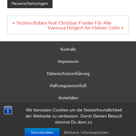
e
it
ai
le
Neuerscheinungen
b
te
l
n
o
r
Beitragsnavigation
« Techno-Buben feat Christian Franke Für Alle
Vanessa Neigert An Meiner Seite »
o
k
Kontakt
Impressum
Datenschutzerklärung
Haftungsausschluß
Anmelden
Registrieren
Wir benutzen Cookies um die Nutzerfreundlichkeit
der Webseite zu verbessen. Durch Deinen Besuch
Beitrag*
stimmst Du dem zu.
Verstanden
Weitere Informationen
WordPress-Theme: Dynamic News von ThemeZee.