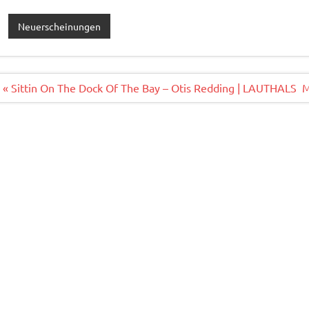
c
w
m
ei
e
it
ai
le
Neuerscheinungen
b
te
l
n
o
r
o
Beitragsnavigation
« Sittin On The Dock Of The Bay – Otis Redding | LAUTHALS
M
k