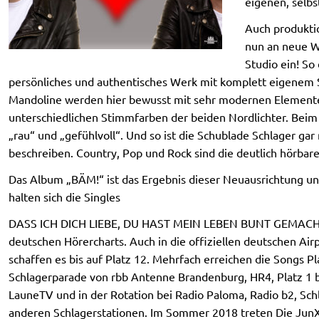
eigenen, selb
Auch produkti
nun an neue We
Studio ein! So
persönliches und authentisches Werk mit komplett eigenem 
Mandoline werden hier bewusst mit sehr modernen Elementen
unterschiedlichen Stimmfarben der beiden Nordlichter. Beim 
„rau“ und „gefühlvoll“. Und so ist die Schublade Schlager ga
beschreiben. Country, Pop und Rock sind die deutlich hörbare
Das Album „BÄM!“ ist das Ergebnis dieser Neuausrichtung und
halten sich die Singles
DASS ICH DICH LIEBE, DU HAST MEIN LEBEN BUNT GEMACHT 
deutschen Hörercharts. Auch in die offiziellen deutschen Airp
schaffen es bis auf Platz 12. Mehrfach erreichen die Songs Pl
Schlagerparade von rbb Antenne Brandenburg, HR4, Platz 1 
LauneTV und in der Rotation bei Radio Paloma, Radio b2, Sch
anderen Schlagerstationen. Im Sommer 2018 treten Die Ju