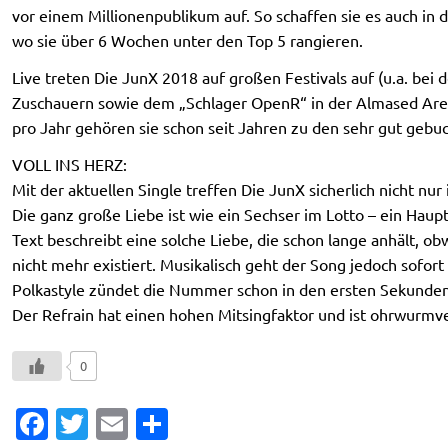
vor einem Millionenpublikum auf. So schaffen sie es auch in 
wo sie über 6 Wochen unter den Top 5 rangieren.
Live treten Die JunX 2018 auf großen Festivals auf (u.a. bei
Zuschauern sowie dem „Schlager OpenR“ in der Almased Aren
pro Jahr gehören sie schon seit Jahren zu den sehr gut gebuc
VOLL INS HERZ:
Mit der aktuellen Single treffen Die JunX sicherlich nicht nur 
Die ganz große Liebe ist wie ein Sechser im Lotto – ein Haup
Text beschreibt eine solche Liebe, die schon lange anhält, obw
nicht mehr existiert. Musikalisch geht der Song jedoch sofort
Polkastyle zündet die Nummer schon in den ersten Sekunden 
Der Refrain hat einen hohen Mitsingfaktor und ist ohrwurmve
0
Fa
T
E
T