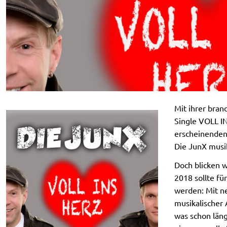
Mit ihrer bra
Single VOLL 
erscheinenden
Die JunX musik
Doch blicken w
2018 sollte fü
werden: Mit n
musikalischer 
was schon läng