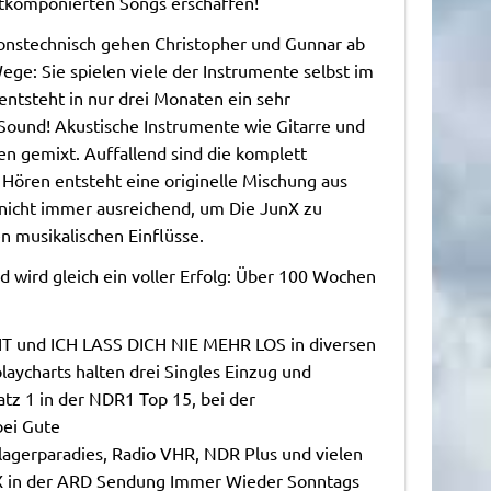
stkomponierten Songs erschaffen!
onstechnisch gehen Christopher und Gunnar ab
ge: Sie spielen viele der Instrumente selbst im
 entsteht in nur drei Monaten ein sehr
Sound! Akustische Instrumente wie Gitarre und
 gemixt. Auffallend sind die komplett
Hören entsteht eine originelle Mischung aus
r nicht immer ausreichend, um Die JunX zu
n musikalischen Einflüsse.
 wird gleich ein voller Erfolg: Über 100 Wochen
und ICH LASS DICH NIE MEHR LOS in diversen
laycharts halten drei Singles Einzug und
atz 1 in der NDR1 Top 15, bei der
bei Gute
lagerparadies, Radio VHR, NDR Plus und vielen
nX in der ARD Sendung Immer Wieder Sonntags