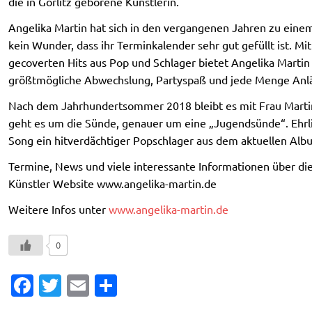
die in Görlitz geborene Künstlerin.
Angelika Martin hat sich in den vergangenen Jahren zu einem 
kein Wunder, dass ihr Terminkalender sehr gut gefüllt ist. Mi
gecoverten Hits aus Pop und Schlager bietet Angelika Martin
größtmögliche Abwechslung, Partyspaß und jede Menge Anlä
Nach dem Jahrhundertsommer 2018 bleibt es mit Frau Martin 
geht es um die Sünde, genauer um eine „Jugendsünde“. Ehrlich
Song ein hitverdächtiger Popschlager aus dem aktuellen Alb
Termine, News und viele interessante Informationen über die
Künstler Website www.angelika-martin.de
Weitere Infos unter
www.angelika-martin.de
0
Fa
T
E
T
c
w
m
ei