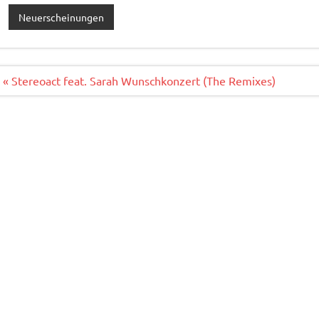
e
it
ai
le
Neuerscheinungen
b
te
l
n
o
r
o
Beitragsnavigation
« Stereoact feat. Sarah Wunschkonzert (The Remixes)
k