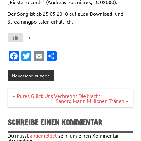
„Fiesta Records“ (Andreas Rosmiarek, LC 02000).
Der Song ist ab 25.05.2018 auf allen Download- und
Streamingportalen erhältlich.
0
Fa
T
E
T
c
w
m
ei
e
it
ai
le
Neuerscheinungen
b
te
l
n
o
r
Beitragsnavigation
« Pures Glück Uns Verbrennt Die Nacht
Sandro Marin Millionen Tränen »
o
k
SCHREIBE EINEN KOMMENTAR
Du musst
angemeldet
sein, um einen Kommentar
abzugeben.