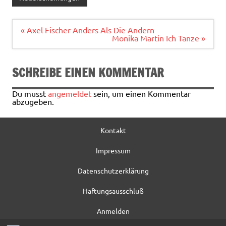
b
te
l
n
o
r
Beitragsnavigation
« Axel Fischer Anders Als Die Andern
Monika Martin Ich Tanze »
o
k
SCHREIBE EINEN KOMMENTAR
Du musst
angemeldet
sein, um einen Kommentar
abzugeben.
Kontakt
Impressum
Datenschutzerklärung
Haftungsausschluß
Anmelden