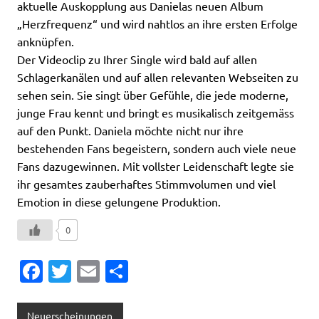
aktuelle Auskopplung aus Danielas neuen Album
„Herzfrequenz“ und wird nahtlos an ihre ersten Erfolge
anknüpfen.
Der Videoclip zu Ihrer Single wird bald auf allen
Schlagerkanälen und auf allen relevanten Webseiten zu
sehen sein. Sie singt über Gefühle, die jede moderne,
junge Frau kennt und bringt es musikalisch zeitgemäss
auf den Punkt. Daniela möchte nicht nur ihre
bestehenden Fans begeistern, sondern auch viele neue
Fans dazugewinnen. Mit vollster Leidenschaft legte sie
ihr gesamtes zauberhaftes Stimmvolumen und viel
Emotion in diese gelungene Produktion.
0
Fa
T
E
T
c
w
m
ei
e
it
ai
le
Neuerscheinungen