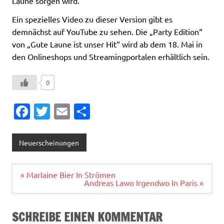
Laune sorgen wird.
Ein spezielles Video zu dieser Version gibt es
demnächst auf YouTube zu sehen. Die „Party Edition“
von „Gute Laune ist unser Hit“ wird ab dem 18. Mai in
den Onlineshops und Streamingportalen erhältlich sein.
0
Fa
T
E
T
c
w
m
ei
e
it
ai
le
Neuerscheinungen
b
te
l
n
o
r
Beitragsnavigation
« Marlaine Bier In Strömen
Andreas Lawo Irgendwo In Paris »
o
k
SCHREIBE EINEN KOMMENTAR