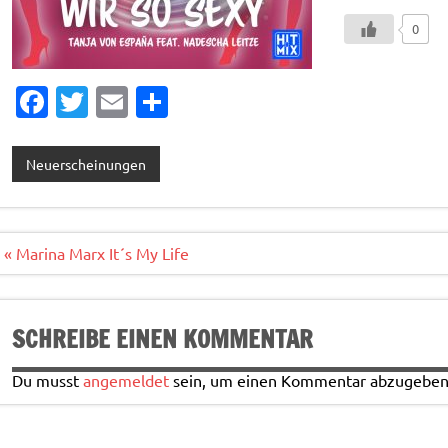
0
Fa
T
E
T
c
w
m
ei
e
it
ai
le
Neuerscheinungen
b
te
l
n
o
r
o
Beitragsnavigation
« Marina Marx It´s My Life
k
SCHREIBE EINEN KOMMENTAR
Du musst
angemeldet
sein, um einen Kommentar abzugeben