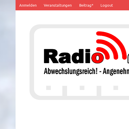
Zum
Anmelden
Veranstaltungen
Beitrag*
Logout
Inhalt
springen
100% von Hier!