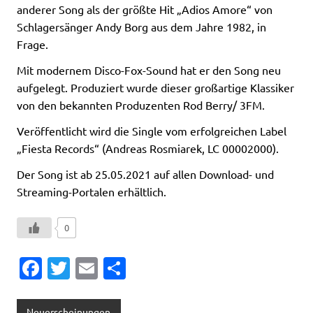
anderer Song als der größte Hit „Adios Amore“ von
Schlagersänger Andy Borg aus dem Jahre 1982, in
Frage.
Mit modernem Disco-Fox-Sound hat er den Song neu
aufgelegt. Produziert wurde dieser großartige Klassiker
von den bekannten Produzenten Rod Berry/ 3FM.
Veröffentlicht wird die Single vom erfolgreichen Label
„Fiesta Records“ (Andreas Rosmiarek, LC 00002000).
Der Song ist ab 25.05.2021 auf allen Download- und
Streaming-Portalen erhältlich.
0
Fa
T
E
T
c
w
m
ei
e
it
ai
le
Neuerscheinungen