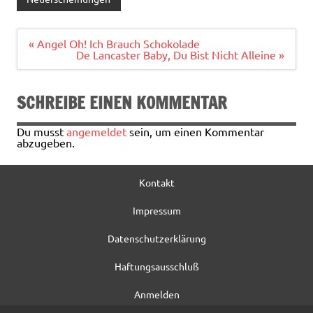
b
te
l
n
o
r
Beitragsnavigation
« Angel Oh! Ich Brauch Schokolade
De Lancaster Baby, Du Bist Nicht Alleine »
o
k
SCHREIBE EINEN KOMMENTAR
Du musst
angemeldet
sein, um einen Kommentar
abzugeben.
Kontakt
Impressum
Datenschutzerklärung
Haftungsausschluß
Anmelden