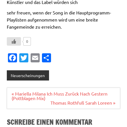
Künstler und das Label würden sich
sehr freuen, wenn der Song in die Hauptprogramm-
Playlisten aufgenommen wird um eine breite
Fangemeinde zu erreichen.
0
Fa
T
E
T
c
w
m
ei
e
it
ai
le
Neuerscheinungen
b
te
l
n
o
r
Beitragsnavigation
« Mariella Milana Ich Muss Zurück Nach Gestern
(Pottblagen Mix)
o
Thomas Rothfuß Sarah Loreen »
k
SCHREIBE EINEN KOMMENTAR