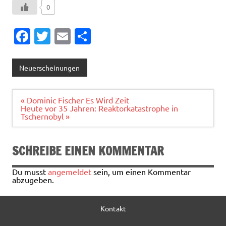
0
Fa
T
E
T
c
w
m
ei
e
it
ai
le
Neuerscheinungen
b
te
l
n
o
r
Beitragsnavigation
« Dominic Fischer Es Wird Zeit
Heute vor 35 Jahren: Reaktorkatastrophe in
o
Tschernobyl »
k
SCHREIBE EINEN KOMMENTAR
Du musst
angemeldet
sein, um einen Kommentar
abzugeben.
Kontakt