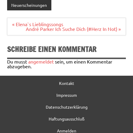
e
it
ai
le
Neuerscheinungen
b
te
l
n
o
r
Beitragsnavigation
« Elena`s Lieblingssongs
André Parker Ich Suche Dich (#Herz In Not) »
o
k
SCHREIBE EINEN KOMMENTAR
Du musst
angemeldet
sein, um einen Kommentar
abzugeben.
Kontakt
Impressum
Datenschutzerklärung
Haftungsausschluß
Anmelden