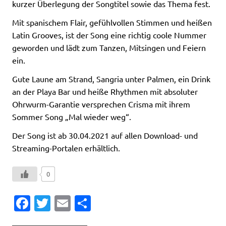
kurzer Überlegung der Songtitel sowie das Thema fest.
Mit spanischem Flair, gefühlvollen Stimmen und heißen
Latin Grooves, ist der Song eine richtig coole Nummer
geworden und lädt zum Tanzen, Mitsingen und Feiern
ein.
Gute Laune am Strand, Sangria unter Palmen, ein Drink
an der Playa Bar und heiße Rhythmen mit absoluter
Ohrwurm-Garantie versprechen Crisma mit ihrem
Sommer Song „Mal wieder weg“.
Der Song ist ab 30.04.2021 auf allen Download- und
Streaming-Portalen erhältlich.
0
Fa
T
E
T
c
w
m
ei