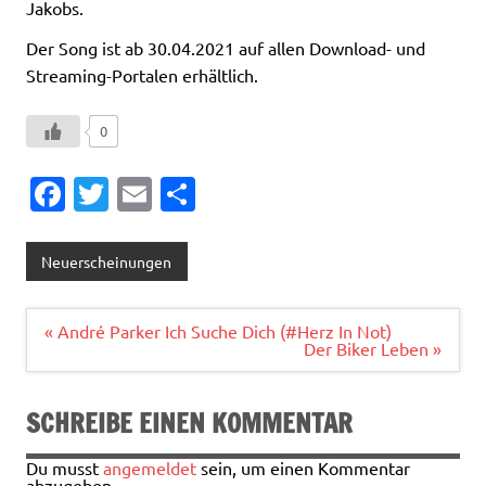
Jakobs.
Der Song ist ab 30.04.2021 auf allen Download- und
Streaming-Portalen erhältlich.
0
Fa
T
E
T
c
w
m
ei
e
it
ai
le
Neuerscheinungen
b
te
l
n
o
r
Beitragsnavigation
« André Parker Ich Suche Dich (#Herz In Not)
Der Biker Leben »
o
k
SCHREIBE EINEN KOMMENTAR
Du musst
angemeldet
sein, um einen Kommentar
abzugeben.