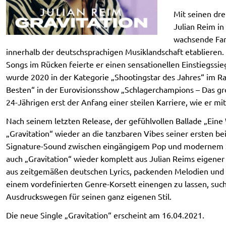
Mit seinen dre
Julian Reim in
wachsende Fan
innerhalb der deutschsprachigen Musiklandschaft etablieren.
Songs im Rücken feierte er einen sensationellen Einstiegssi
wurde 2020 in der Kategorie „Shootingstar des Jahres“ im R
Besten“ in der Eurovisionsshow „Schlagerchampions – Das gr
24-Jährigen erst der Anfang einer steilen Karriere, wie er mit
Nach seinem letzten Release, der gefühlvollen Ballade „Eine 
„Gravitation“ wieder an die tanzbaren Vibes seiner ersten b
Signature-Sound zwischen eingängigem Pop und modernem Sc
auch „Gravitation“ wieder komplett aus Julian Reims eigene
aus zeitgemäßen deutschen Lyrics, packenden Melodien und el
einem vordefinierten Genre-Korsett einengen zu lassen, such
Ausdruckswegen für seinen ganz eigenen Stil.
Die neue Single „Gravitation“ erscheint am 16.04.2021.