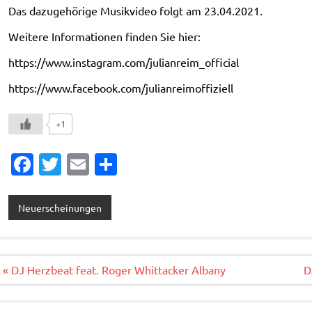
Das dazugehörige Musikvideo folgt am 23.04.2021.
Weitere Informationen finden Sie hier:
https://www.instagram.com/julianreim_official
https://www.facebook.com/julianreimoffiziell
+1
Fa
T
E
T
c
w
m
ei
e
it
ai
le
Neuerscheinungen
b
te
l
n
o
r
o
Beitragsnavigation
« DJ Herzbeat feat. Roger Whittacker Albany
D
k