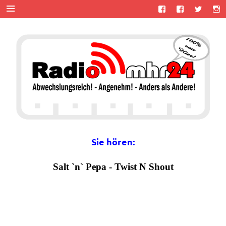
Zum
Inhalt
springen
MHR24 –
100% von Hier!
MyHitradio24
Sie hören: