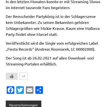
In den letzten Monaten konnte er mit Streaming Shows
im Internet tausende Fans begeistern.
Der Remscheider Partykönig ist in der Schlagerszene
kein Unbekannter. Zu seinen Bekannten gehören
Schlagergrößen wie Mickie Krause. Kaum eine Mallorca
Party findet ohne Marcel statt.
Veröffentlicht wird die Single vom erfolgreichen Label
„Fiesta Records“ (Andreas Rosmiarek, LC 00002000).
Der Song ist ab 26.02.2021 auf allen Download- und
Streaming-Portalen erhältlich.
+1
Fa
T
E
T
c
w
m
ei
e
it
ai
le
Neuerscheinungen