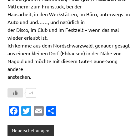
Mitfeiern: zum Frühstück, bei der
Hausarbeit, in den Werkstätten, im Büro, unterwegs im
Auto und und……, und natürlich in
der Disco, im Club und im Festzelt – wenn das mal
wieder erlaubt ist.
Ich komme aus dem Nordschwarzwald, genauer gesagt
aus einem kleinen Dorf (Ebhausen) in der Nähe von
Nagold und möchte mit diesem Gute-Laune-Song
andere
anstecken.
+1
Fa
T
E
T
c
w
m
ei
e
it
ai
le
Neuerscheinungen