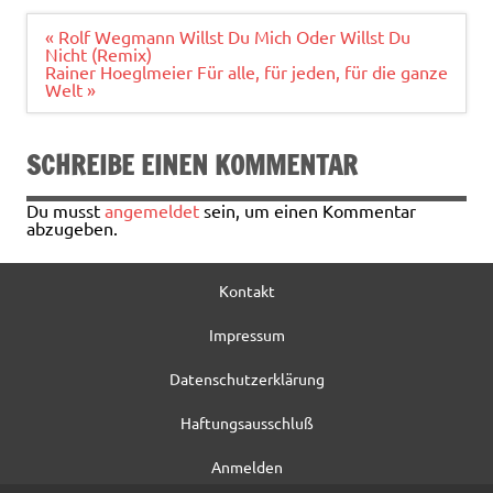
b
te
l
n
o
r
Beitragsnavigation
« Rolf Wegmann Willst Du Mich Oder Willst Du
Nicht (Remix)
o
Rainer Hoeglmeier Für alle, für jeden, für die ganze
Welt »
k
SCHREIBE EINEN KOMMENTAR
Du musst
angemeldet
sein, um einen Kommentar
abzugeben.
Kontakt
Impressum
Datenschutzerklärung
Haftungsausschluß
Anmelden