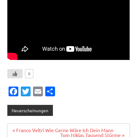
0
Fa
T
E
T
c
w
m
ei
e
it
ai
le
Neuerscheinungen
b
te
l
n
o
r
Beitragsnavigation
« Franco Veltri Wie Gerne Wäre Ich Dein Mann
Tom Niklas Tausend Stürme »