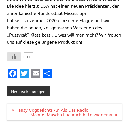
Die Idee hierzu: USA hat einen neuen Präsidenten, der
amerikanische Bundesstaat Mississippi
hat seit November 2020 eine neue Flagge und wir
haben die neuen, zeitgemässen Versionen des
„Pussycat“-Klassikers …. was will man mehr? Wir freuen
uns auf diese gelungene Produktion!
+1
Fa
T
E
T
c
w
m
ei
e
it
ai
le
Neuerscheinungen
b
te
l
n
o
r
Beitragsnavigation
« Hansy Vogt Nichts An Als Das Radio
Manuel Mascha Lüg mich bitte wieder an »
o
k