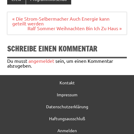
b
te
l
n
o
r
Beitragsnavigation
« Die Strom-Selbermacher Auch Energie kann
geteilt werden
o
Ralf Sommer Weihnachten Bin Ich Zu Haus »
k
SCHREIBE EINEN KOMMENTAR
Du musst
angemeldet
sein, um einen Kommentar
abzugeben.
Kontakt
Impressum
Datenschutzerklärung
Haftungsausschluß
Anmelden