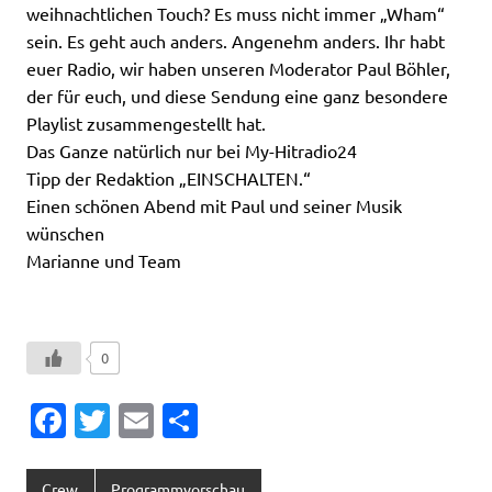
weihnachtlichen Touch? Es muss nicht immer „Wham“
sein. Es geht auch anders. Angenehm anders. Ihr habt
euer Radio, wir haben unseren Moderator Paul Böhler,
der für euch, und diese Sendung eine ganz besondere
Playlist zusammengestellt hat.
Das Ganze natürlich nur bei My-Hitradio24
Tipp der Redaktion „EINSCHALTEN.“
Einen schönen Abend mit Paul und seiner Musik
wünschen
Marianne und Team
0
Fa
T
E
T
c
w
m
ei
e
it
ai
le
Crew
Programmvorschau