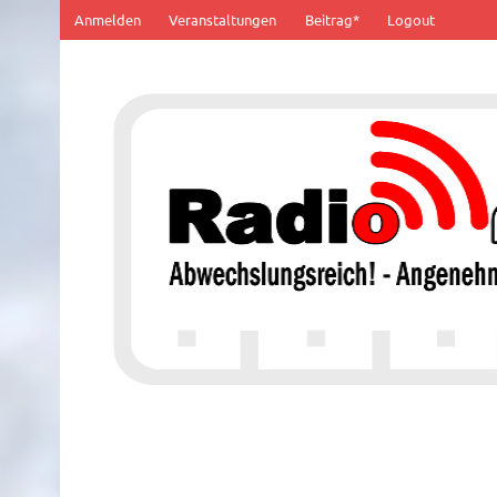
Zum
Anmelden
Veranstaltungen
Beitrag*
Logout
Inhalt
springen
100% von Hier!