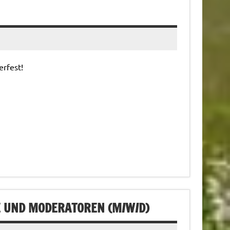
rfest!
 UND MODERATOREN (M/W/D)