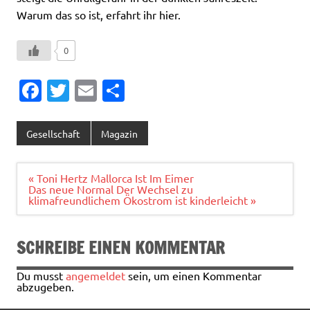
Warum das so ist, erfahrt ihr hier.
0
Fa
T
E
T
c
w
m
ei
e
it
ai
le
Gesellschaft
Magazin
b
te
l
n
o
r
Beitragsnavigation
« Toni Hertz Mallorca Ist Im Eimer
Das neue Normal Der Wechsel zu
o
klimafreundlichem Ökostrom ist kinderleicht »
k
SCHREIBE EINEN KOMMENTAR
Du musst
angemeldet
sein, um einen Kommentar
abzugeben.