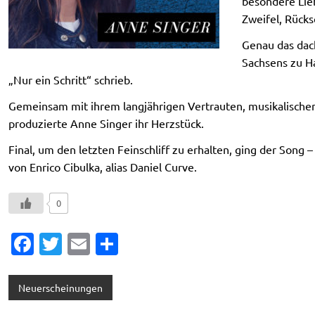
besondere Lie
Zweifel, Rücks
Genau das dach
Sachsens zu Ha
„Nur ein Schritt“ schrieb.
Gemeinsam mit ihrem langjährigen Vertrauten, musikalischen 
produzierte Anne Singer ihr Herzstück.
Final, um den letzten Feinschliff zu erhalten, ging der Song
von Enrico Cibulka, alias Daniel Curve.
0
Fa
T
E
T
c
w
m
ei
e
it
ai
le
Neuerscheinungen
b
te
l
n