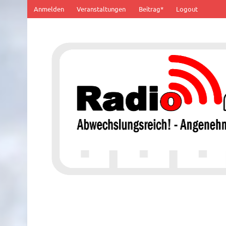
Zum
Anmelden
Veranstaltungen
Beitrag*
Logout
Inhalt
springen
100% von Hier!