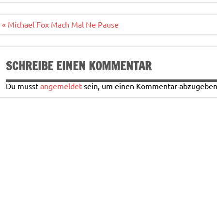
o
r
o
Beitragsnavigation
« Michael Fox Mach Mal Ne Pause
k
SCHREIBE EINEN KOMMENTAR
Du musst
angemeldet
sein, um einen Kommentar abzugeben