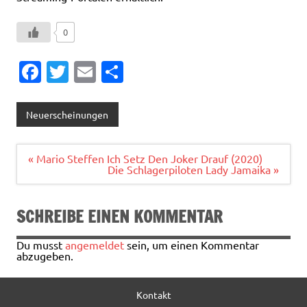
0
Fa
T
E
T
c
w
m
ei
e
it
ai
le
Neuerscheinungen
b
te
l
n
o
r
Beitragsnavigation
« Mario Steffen Ich Setz Den Joker Drauf (2020)
Die Schlagerpiloten Lady Jamaika »
o
k
SCHREIBE EINEN KOMMENTAR
Du musst
angemeldet
sein, um einen Kommentar
abzugeben.
Kontakt