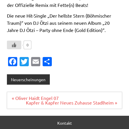
der Offizielle Remix mit Fette(n) Beats!
Die neue Hit-Single „Der hellste Stern (Böhmischer
Traum)“ von DJ Ötzi aus seinem neuen Album „20
Jahre DJ Ötzi – Party ohne Ende (Gold Edition)“.
0
Fa
T
E
T
c
w
m
ei
e
it
ai
le
Neuerscheinungen
b
te
l
n
o
r
Beitragsnavigation
« Oliver Haidt Engel 07
Kapfer & Kapfer Neues Zuhause Stadlheim »
o
k
Kontakt