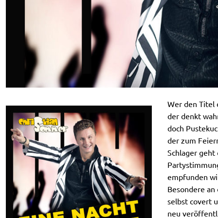
Wer den Titel 
der denkt wahr
doch Pustekuch
der zum Feiern
Schlager geht 
Partystimmung
empfunden wird
Besondere an d
selbst covert 
neu veröffentl