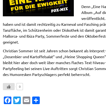
Denn „Eine Na
Album „Auf di
veröffentlicht
haben und ist damit rechtzeitig zu Karneval und Fasching präs
Tanzfläche, im Schützenheim oder Diskothek ist damit garanti
Mallorca- und Ibiza Party, Sommerfeste und den Oktoberfes
geeignet.
Christian Sommer ist seit Jahren schon bekannt als Interpret
„Dosenbier und Kartoffelsalat“ und „Meine Shopping Queen“ 
bleibt hier aber doch weit über manches flaches Text Niveau 
Partyfeeling bei seinen Live-Auftritten sorgt Christian Somme
des Humoresken Partyschlagers perfekt beherrscht.
0
Fa
T
E
T