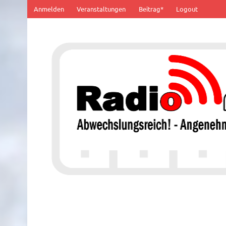
Zum
Anmelden
Veranstaltungen
Beitrag*
Logout
Inhalt
springen
100% von Hier!