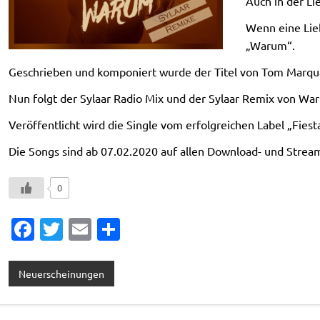
Auch in der Li
Wenn eine Lieb
„Warum“.
Geschrieben und komponiert wurde der Titel von Tom Marquard
Nun folgt der Sylaar Radio Mix und der Sylaar Remix von Wa
Veröffentlicht wird die Single vom erfolgreichen Label „Fie
Die Songs sind ab 07.02.2020 auf allen Download- und Streami
0
Fa
T
E
T
c
w
m
ei
e
it
ai
le
Neuerscheinungen
b
te
l
n