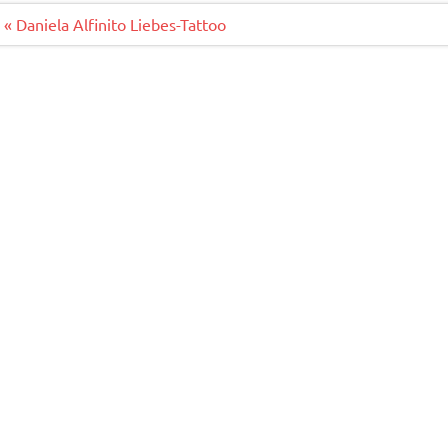
o
r
o
Beitragsnavigation
« Daniela Alfinito Liebes-Tattoo
k