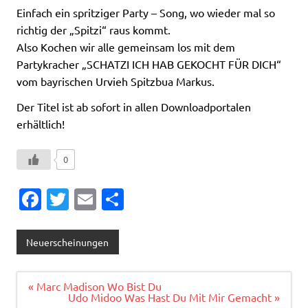
Einfach ein spritziger Party – Song, wo wieder mal so
richtig der „Spitzi“ raus kommt.
Also Kochen wir alle gemeinsam los mit dem
Partykracher „SCHATZI ICH HAB GEKOCHT FÜR DICH“
vom bayrischen Urvieh Spitzbua Markus.
Der Titel ist ab sofort in allen Downloadportalen
erhältlich!
0
Fa
T
E
T
c
w
m
ei
e
it
ai
le
Neuerscheinungen
b
te
l
n
o
r
Beitragsnavigation
« Marc Madison Wo Bist Du
Udo Midoo Was Hast Du Mit Mir Gemacht »