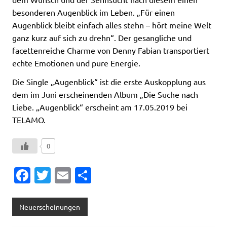
besonderen Augenblick im Leben. „Für einen
Augenblick bleibt einfach alles stehn – hört meine Welt
ganz kurz auf sich zu drehn“. Der gesangliche und
facettenreiche Charme von Denny Fabian transportiert
echte Emotionen und pure Energie.
Die Single „Augenblick“ ist die erste Auskopplung aus
dem im Juni erscheinenden Album „Die Suche nach
Liebe. „Augenblick“ erscheint am 17.05.2019 bei
TELAMO.
0
Fa
T
E
T
c
w
m
ei
e
it
ai
le
Neuerscheinungen
b
te
l
n