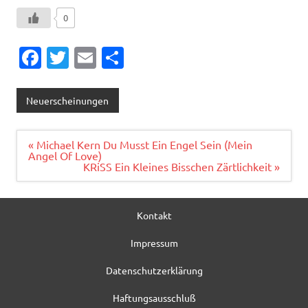
0
Fa
T
E
T
c
w
m
ei
e
it
ai
le
Neuerscheinungen
b
te
l
n
o
r
Beitragsnavigation
« Michael Kern Du Musst Ein Engel Sein (Mein
Angel Of Love)
o
KRiSS Ein Kleines Bisschen Zärtlichkeit »
k
Kontakt
Impressum
Datenschutzerklärung
Haftungsausschluß