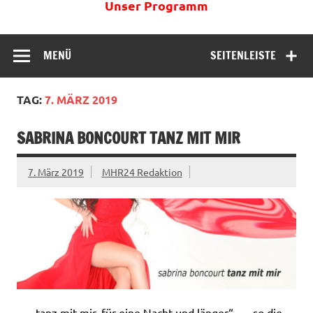
Unser Programm
MENÜ
SEITENLEISTE
TAG:
7. MÄRZ 2019
SABRINA BONCOURT TANZ MIT MIR
7. März 2019
MHR24 Redaktion
… „tanz mit mir, für eine Nacht und länger“ …, so die