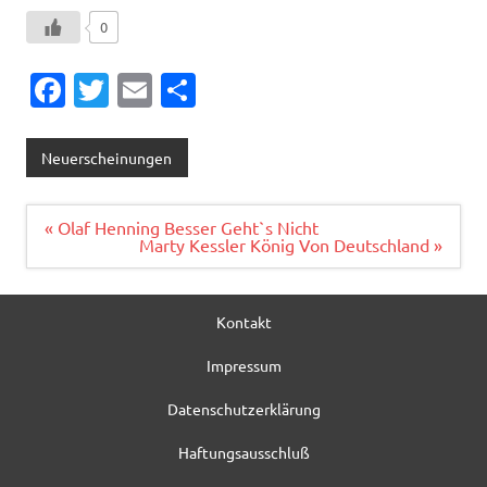
0
Fa
T
E
T
c
w
m
ei
e
it
ai
le
Neuerscheinungen
b
te
l
n
o
r
Beitragsnavigation
« Olaf Henning Besser Geht`s Nicht
Marty Kessler König Von Deutschland »
o
k
Kontakt
Impressum
Datenschutzerklärung
Haftungsausschluß