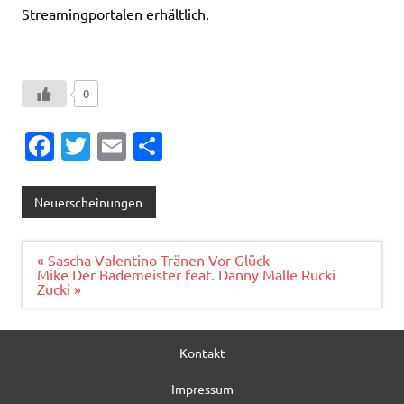
Streamingportalen erhältlich.
0
Fa
T
E
T
c
w
m
ei
e
it
ai
le
Neuerscheinungen
b
te
l
n
o
r
Beitragsnavigation
« Sascha Valentino Tränen Vor Glück
Mike Der Bademeister feat. Danny Malle Rucki
o
Zucki »
k
Kontakt
Impressum