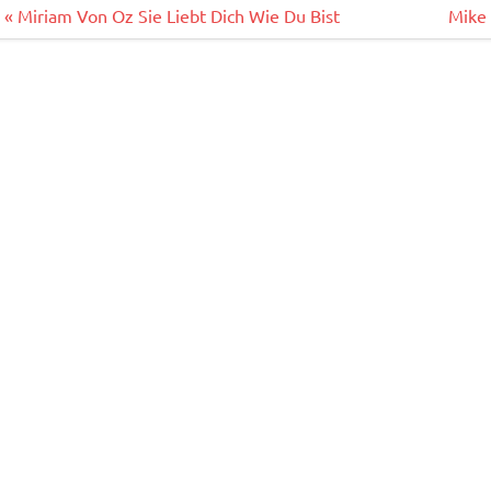
o
Beitragsnavigation
« Miriam Von Oz Sie Liebt Dich Wie Du Bist
Mike 
k