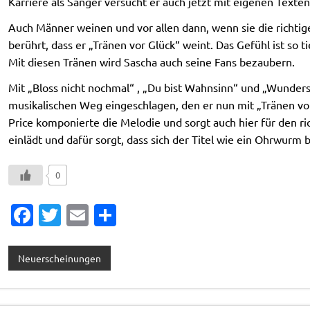
Karriere als Sänger versucht er auch jetzt mit eigenen Text
Auch Männer weinen und vor allen dann, wenn sie die richtige 
berührt, dass er „Tränen vor Glück“ weint. Das Gefühl ist so
Mit diesen Tränen wird Sascha auch seine Fans bezaubern.
Mit „Bloss nicht nochmal“ , „Du bist Wahnsinn“ und „Wunder
musikalischen Weg eingeschlagen, den er nun mit „Tränen vor
Price komponierte die Melodie und sorgt auch hier für den 
einlädt und dafür sorgt, dass sich der Titel wie ein Ohrwurm b
0
Fa
T
E
T
c
w
m
ei
e
it
ai
le
Neuerscheinungen
b
te
l
n
o
r