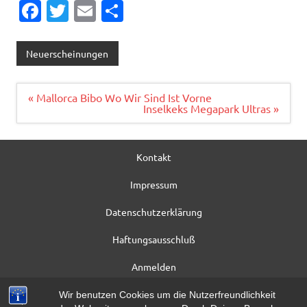
Fa
T
E
T
c
w
m
ei
e
it
ai
le
Neuerscheinungen
b
te
l
n
o
r
Beitragsnavigation
« Mallorca Bibo Wo Wir Sind Ist Vorne
Inselkeks Megapark Ultras »
o
k
Kontakt
Impressum
Datenschutzerklärung
Haftungsausschluß
Anmelden
Registrieren
Wir benutzen Cookies um die Nutzerfreundlichkeit