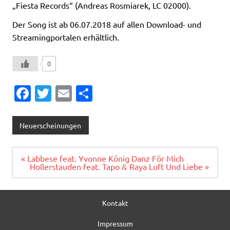
„Fiesta Records“ (Andreas Rosmiarek, LC 02000).
Der Song ist ab 06.07.2018 auf allen Download- und
Streamingportalen erhältlich.
0
Fa
T
E
T
c
w
m
ei
e
it
ai
le
Neuerscheinungen
b
te
l
n
o
r
Beitragsnavigation
« Labbese feat. Yvonne König Danz För Mich
Hollerstauden feat. Tapo & Raya Luft Und Liebe »
o
k
Kontakt
Impressum