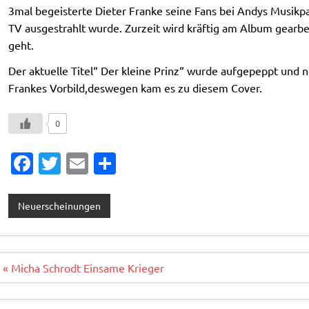
3mal begeisterte Dieter Franke seine Fans bei Andys Musikp
TV ausgestrahlt wurde. Zurzeit wird kräftig am Album gearbe
geht.
Der aktuelle Titel“ Der kleine Prinz“ wurde aufgepeppt und
Frankes Vorbild,deswegen kam es zu diesem Cover.
0
Fa
T
E
T
c
w
m
ei
e
it
ai
le
Neuerscheinungen
b
te
l
n
o
r
o
Beitragsnavigation
« Micha Schrodt Einsame Krieger
k