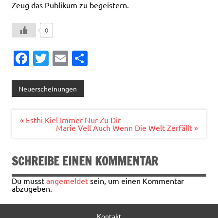
Zeug das Publikum zu begeistern.
0
Fa
T
E
T
c
w
m
ei
e
it
ai
le
Neuerscheinungen
b
te
l
n
o
r
Beitragsnavigation
« Esthi Kiel Immer Nur Zu Dir
Marie Vell Auch Wenn Die Welt Zerfällt »
o
k
SCHREIBE EINEN KOMMENTAR
Du musst
angemeldet
sein, um einen Kommentar
abzugeben.
Kontakt