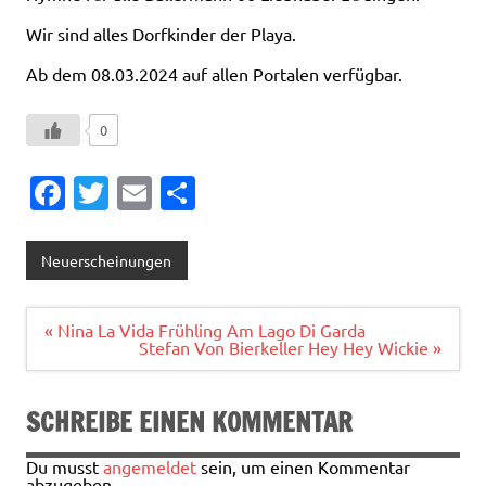
Wir sind alles Dorfkinder der Playa.
Ab dem 08.03.2024 auf allen Portalen verfügbar.
0
Fa
T
E
T
c
w
m
ei
e
it
ai
le
Neuerscheinungen
b
te
l
n
o
r
Beitragsnavigation
« Nina La Vida Frühling Am Lago Di Garda
Stefan Von Bierkeller Hey Hey Wickie »
o
k
SCHREIBE EINEN KOMMENTAR
Du musst
angemeldet
sein, um einen Kommentar
abzugeben.