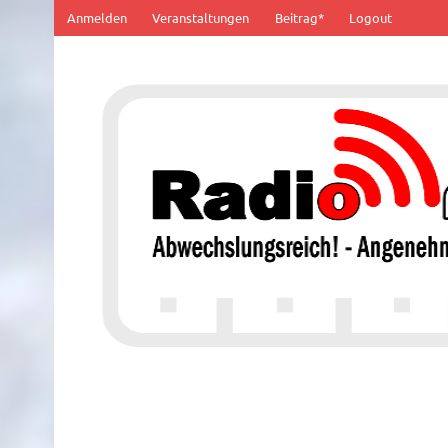
Zum
Anmelden
Veranstaltungen
Beitrag*
Logout
Inhalt
springen
100% von Hier!