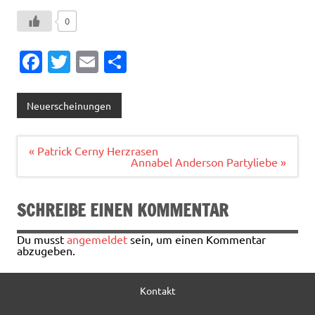
0
Fa
T
E
T
c
w
m
ei
e
it
ai
le
Neuerscheinungen
b
te
l
n
o
r
Beitragsnavigation
« Patrick Cerny Herzrasen
Annabel Anderson Partyliebe »
o
k
SCHREIBE EINEN KOMMENTAR
Du musst
angemeldet
sein, um einen Kommentar
abzugeben.
Kontakt