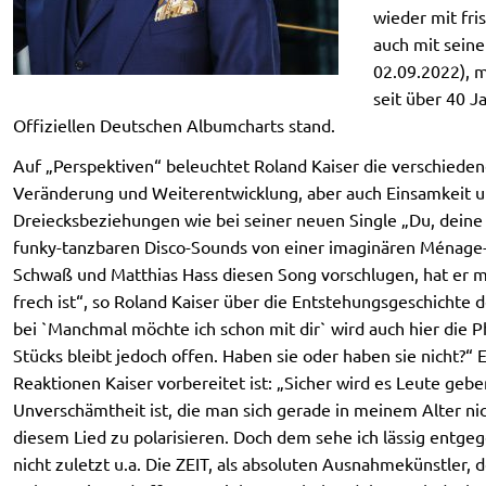
wieder mit fri
auch mit sein
02.09.2022), m
seit über 40 J
Offiziellen Deutschen Albumcharts stand.
Auf „Perspektiven“ beleuchtet Roland Kaiser die verschieden
Veränderung und Weiterentwicklung, aber auch Einsamkeit un
Dreiecksbeziehungen wie bei seiner neuen Single „Du, deine
funky-tanzbaren Disco-Sounds von einer imaginären Ménage-à-
Schwaß und Matthias Hass diesen Song vorschlugen, hat er mic
frech ist“, so Roland Kaiser über die Entstehungsgeschichte 
bei `Manchmal möchte ich schon mit dir` wird auch hier die 
Stücks bleibt jedoch offen. Haben sie oder haben sie nicht?
Reaktionen Kaiser vorbereitet ist: „Sicher wird es Leute gebe
Unverschämtheit ist, die man sich gerade in meinem Alter nic
diesem Lied zu polarisieren. Doch dem sehe ich lässig entgege
nicht zuletzt u.a. Die ZEIT, als absoluten Ausnahmekünstler