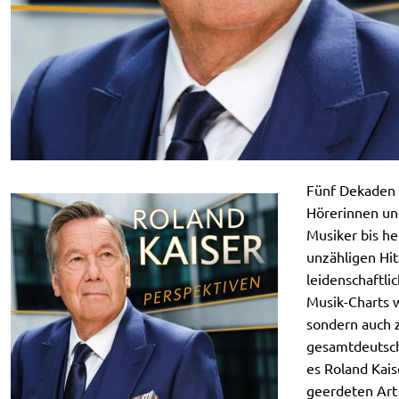
Fünf Dekaden R
Hörerinnen und
Musiker bis h
unzähligen Hit
leidenschaftli
Musik-Charts w
sondern auch 
gesamtdeutsche
es Roland Kais
geerdeten Art 