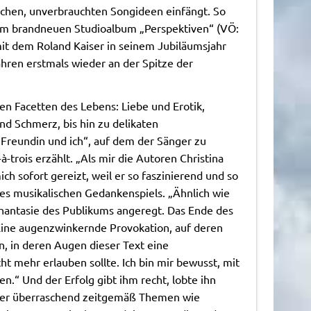
schen, unverbrauchten Songideen einfängt. So
em brandneuen Studioalbum „Perspektiven“ (VÖ:
it dem Roland Kaiser in seinem Jubiläumsjahr
ahren erstmals wieder an der Spitze der
en Facetten des Lebens: Liebe und Erotik,
d Schmerz, bis hin zu delikaten
 Freundin und ich“, auf dem der Sänger zu
trois erzählt. „Als mir die Autoren Christina
h sofort gereizt, weil er so faszinierend und so
des musikalischen Gedankenspiels. „Ähnlich wie
Phantasie des Publikums angeregt. Das Ende des
“ Eine augenzwinkernde Provokation, auf deren
n, in deren Augen dieser Text eine
ht mehr erlauben sollte. Ich bin mir bewusst, mit
n.“ Und der Erfolg gibt ihm recht, lobte ihn
, der überraschend zeitgemäß Themen wie