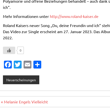
Polyamorie und offene Beziehungen behandelt – auch dank s
ich“.
Mehr Informationen unter
http://www.roland-kaiser.de
Roland Kaisers neuer Song „Du, deine Freundin und ich“ ste
Das Video zur Single erscheint am 27. Januar 2023. Das Alb
2022.
0
Fa
T
E
T
c
w
m
ei
e
it
ai
le
Neuerscheinungen
b
te
l
n
o
r
o
Beitragsnavigation
« Melanie Engels Vielleicht