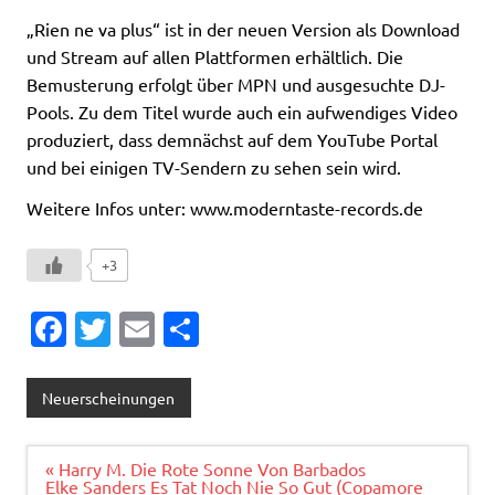
„Rien ne va plus“ ist in der neuen Version als Download
und Stream auf allen Plattformen erhältlich. Die
Bemusterung erfolgt über MPN und ausgesuchte DJ-
Pools. Zu dem Titel wurde auch ein aufwendiges Video
produziert, dass demnächst auf dem YouTube Portal
und bei einigen TV-Sendern zu sehen sein wird.
Weitere Infos unter: www.moderntaste-records.de
+3
Fa
T
E
T
c
w
m
ei
e
it
ai
le
Neuerscheinungen
b
te
l
n
o
r
Beitragsnavigation
« Harry M. Die Rote Sonne Von Barbados
Elke Sanders Es Tat Noch Nie So Gut (Copamore