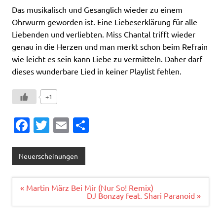
Das musikalisch und Gesanglich wieder zu einem
Ohrwurm geworden ist. Eine Liebeserklärung für alle
Liebenden und verliebten. Miss Chantal trifft wieder
genau in die Herzen und man merkt schon beim Refrain
wie leicht es sein kann Liebe zu vermitteln. Daher darf
dieses wunderbare Lied in keiner Playlist fehlen.
+1
Fa
T
E
T
c
w
m
ei
e
it
ai
le
Neuerscheinungen
b
te
l
n
o
r
Beitragsnavigation
« Martin März Bei Mir (Nur So! Remix)
DJ Bonzay feat. Shari Paranoid »
o
k