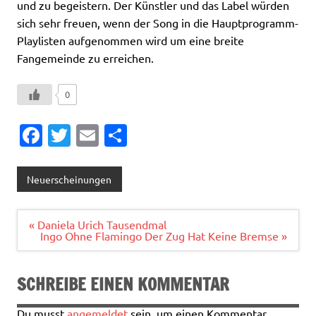
und zu begeistern. Der Künstler und das Label würden
sich sehr freuen, wenn der Song in die Hauptprogramm-
Playlisten aufgenommen wird um eine breite
Fangemeinde zu erreichen.
0
Fa
T
E
T
c
w
m
ei
e
it
ai
le
Neuerscheinungen
b
te
l
n
o
r
Beitragsnavigation
« Daniela Urich Tausendmal
Ingo Ohne Flamingo Der Zug Hat Keine Bremse »
o
k
SCHREIBE EINEN KOMMENTAR
Du musst
angemeldet
sein, um einen Kommentar