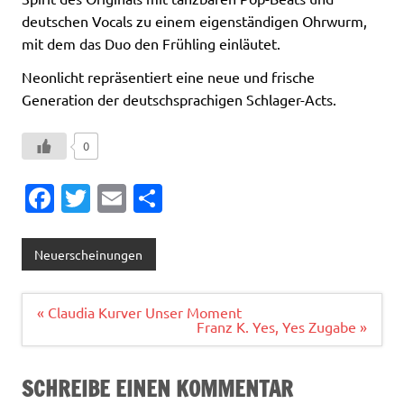
deutschen Vocals zu einem eigenständigen Ohrwurm,
mit dem das Duo den Frühling einläutet.
Neonlicht repräsentiert eine neue und frische
Generation der deutschsprachigen Schlager-Acts.
0
Fa
T
E
T
c
w
m
ei
e
it
ai
le
Neuerscheinungen
b
te
l
n
o
r
Beitragsnavigation
« Claudia Kurver Unser Moment
Franz K. Yes, Yes Zugabe »
o
k
SCHREIBE EINEN KOMMENTAR