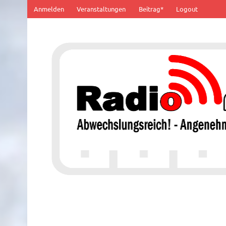
Zum
Anmelden
Veranstaltungen
Beitrag*
Logout
Inhalt
springen
100% von Hier!