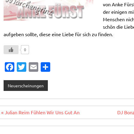
von Anke Fürst
der einigen mi
Menschen nich
schön die Lieb
aufgeben sollte, diese eine Liebe für sich zu finden.
0
Fa
T
E
T
c
w
m
ei
e
it
ai
le
Neuerscheinungen
b
te
l
n
o
r
o
Beitragsnavigation
« Julian Reim Fühlen Wir Uns Gut An
DJ Bonz
k