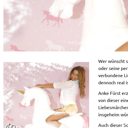
Wer wünscht s
oder seine pe
verbundene Li
dennoch real i
Anke Fürst er
von dieser eine
Liebesmärchen
insgeheim wün
Auch dieser So