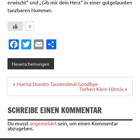
erwischt“ und „Gib mir dein Herz“ in einer gutgelaunten
tanzbaren Nummer.
0
Fa
T
E
T
c
w
m
ei
e
it
ai
le
Neuerscheinungen
b
te
l
n
o
r
Beitragsnavigation
« Marisa Donato Tausendmal Goodbye
Torben Klein Hitmix »
o
k
SCHREIBE EINEN KOMMENTAR
Du musst
angemeldet
sein, um einen Kommentar
abzugeben.