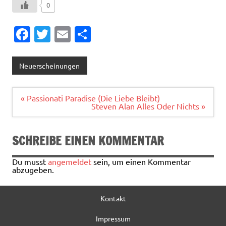
0
Fa
T
E
T
c
w
m
ei
e
it
ai
le
Neuerscheinungen
b
te
l
n
o
r
Beitragsnavigation
« Passionati Paradise (Die Liebe Bleibt)
Steven Alan Alles Oder Nichts »
o
k
SCHREIBE EINEN KOMMENTAR
Du musst
angemeldet
sein, um einen Kommentar
abzugeben.
Kontakt
Impressum