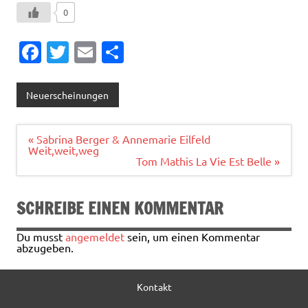
0
Fa
T
E
T
c
w
m
ei
e
it
ai
le
Neuerscheinungen
b
te
l
n
o
r
Beitragsnavigation
« Sabrina Berger & Annemarie Eilfeld
Weit,weit,weg
o
Tom Mathis La Vie Est Belle »
k
SCHREIBE EINEN KOMMENTAR
Du musst
angemeldet
sein, um einen Kommentar
abzugeben.
Kontakt